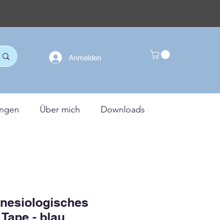
Anmelden
ungen
Über mich
Downloads
nesiologisches
Tape - blau