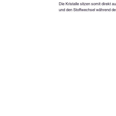
Die Kristalle sitzen somit direkt a
und den Stoffwechsel während d
Kontakt.
Sie erreichen mich unter folgenden Kontaktdaten:
Telefon: +49 (0) 176 926 396 48
E-Mail: info@petergerstlauer.com