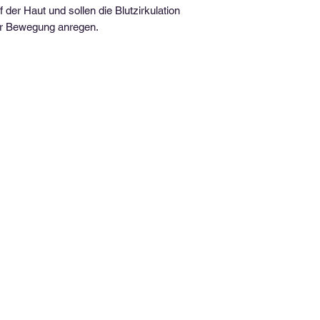
unter
Inhouseschulu
Luftdurchlässig
uf der Haut und sollen die Blutzirkulation
Breite: 5 cm
er Bewegung anregen.
Länge: 5 m
Rechtlic
AGB
Datenschutz
Impressum