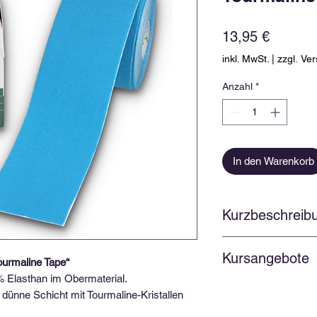
Preis
13,95 €
inkl. MwSt.
|
zzgl. Ve
Anzahl
*
In den Warenkorb
Kurzbeschreib
Trägermaterial: 
Kursangebote
Acrylkleber
urmaline Tape“
Latexfrei
% Elasthan im Obermaterial.
Hierzu biete ich spez
Dehnbar in Längs
r dünne Schicht mit Tourmaline-Kristallen
Informationen hierzu
Wasserfest