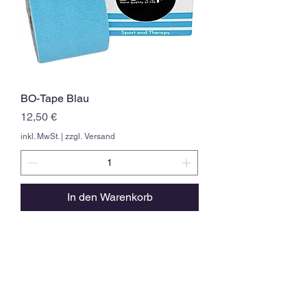
BO-Tape Blau
Preis
12,50 €
inkl. MwSt.
|
zzgl. Versand
In den Warenkorb
Kontakt.
Sie erreichen mich unter folgenden
Kontaktdaten: