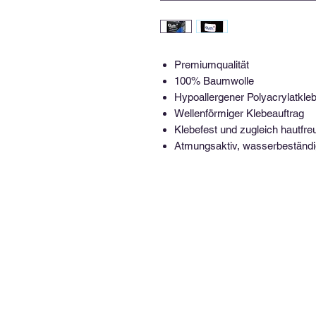
Premiumqualität
100% Baumwolle
Hypoallergener Polyacrylatkle
Wellenförmiger Klebeauftrag
Klebefest und zugleich hautfre
Atmungsaktiv, wasserbeständi
Kontakt.
Sie erreichen mich unter folgenden Kontaktdaten: